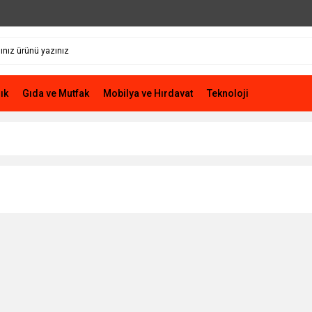
ık
Gıda ve Mutfak
Mobilya ve Hırdavat
Teknoloji