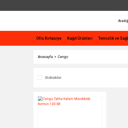
Ofis Kırtasiye
Kağıt Ürünleri
Temizlik ve Sağl
Anasayfa
Cengo
Stoktakiler