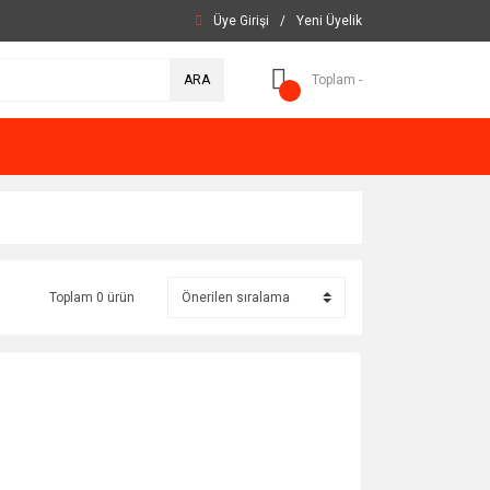
Üye Girişi
/
Yeni Üyelik
ARA
Toplam -
Toplam 0 ürün