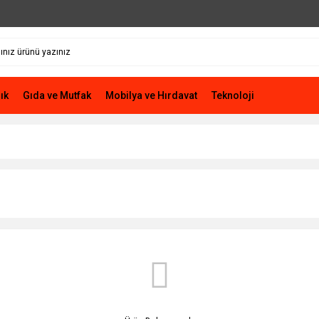
ık
Gıda ve Mutfak
Mobilya ve Hırdavat
Teknoloji