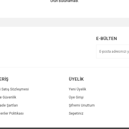
Ürün Bulunamadı.
E-BÜLTEN
ERİŞ
ÜYELİK
i Satış Sözleşmesi
Yeni Üyelik
ve Güvenlik
Üye Girişi
İade Şartları
Şifremi Unuttum
eriler Politikası
Sepetiniz