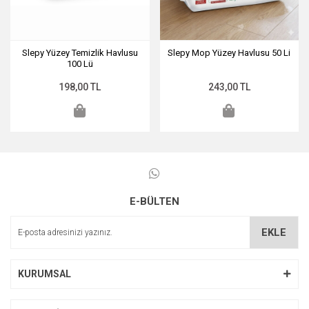
Yardımcı Temizlik Gereçleri ve Yedekleri
Mutfak Malzemeleri
Yüzey Temizlik Ürünleri
Piller
Slepy Yüzey Temizlik Havlusu
Slepy Mop Yüzey Havlusu 50 Li
100 Lü
198,00 TL
243,00 TL
E-BÜLTEN
EKLE
KURUMSAL